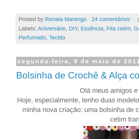
Posted by
Renata Marengo
24 comentários:
Labels:
Aniversário
,
DIY
,
Essência
,
Fita cetim
,
G
Perfumado
,
Tecido
segunda-feira, 9 de maio de 201
Bolsinha de Crochê & Alça co
Olá meus amigos e
Hoje, especialmente, tenho duas modelo
minha nova criação: uma bolsinha de c
cetim tra