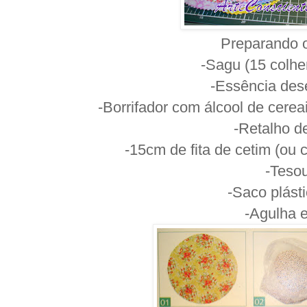
Preparando o
-Sagu (15 colhe
-Essência des
-Borrifador com álcool de cere
-Retalho d
-15cm de fita de cetim (ou
-Teso
-Saco plást
-Agulha e