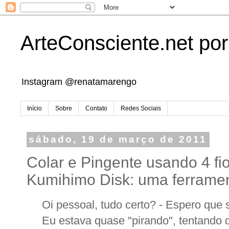
ArteConsciente.net po
Instagram @renatamarengo
Início
Sobre
Contato
Redes Sociais
sábado, 19 de março de 2011
Colar e Pingente usando 4 fi
Kumihimo Disk: uma ferramen
Oi pessoal, tudo certo? - Espero que 
Eu estava quase "pirando", tentando d