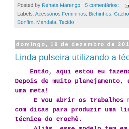
Posted by
Renata Marengo
5 comentários:
Labels:
Acessórios Femininos
,
Bichinhos
,
Cacho
Bonfim
,
Mandala
,
Tecido
domingo, 19 de dezembro de 20
Linda pulseira utilizando a té
Então, aqui estou eu fazen
Depois de muito planejamento, 
uma meta!
E vou abrir os trabalhos mo
com dicas para produzir uma li
técnica do crochê.
Aliás, esse modelo tem em o