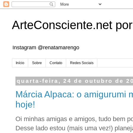
ArteConsciente.net po
Instagram @renatamarengo
Início
Sobre
Contato
Redes Sociais
quarta-feira, 24 de outubro de 2
Márcia Alpaca: o amigurumi m
hoje!
Oi minhas amigas e amigos, tudo bem p
Desse lado estou (mais uma vez!) planej