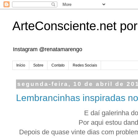
ArteConsciente.net po
Instagram @renatamarengo
Início
Sobre
Contato
Redes Sociais
segunda-feira, 10 de abril de 20
Lembrancinhas inspiradas no 
E daí galerinha d
Por aqui estou dando
Depois de quase vinte dias com problem