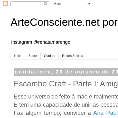
ArteConsciente.net po
Instagram @renatamarengo
Início
Sobre
Contato
Redes Sociais
quinta-feira, 26 de outubro de 2
Escambo Craft - Parte I: Ami
Esse universo do feito á mão é realment
E tem uma capacidade de unir as pesso
Faz algum tempo, convidei a
Ana Paul